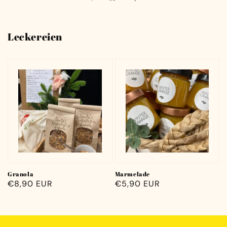
Leckereien
Granola
Marmelade
Normaler
€8,90 EUR
Normaler
€5,90 EUR
Preis
Preis