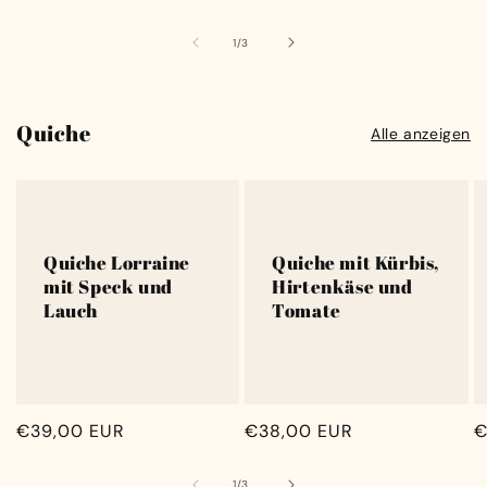
Preis
P
von
1
/
3
Quiche
Alle anzeigen
Quiche Lorraine
Quiche mit Kürbis,
mit Speck und
Hirtenkäse und
Lauch
Tomate
Normaler
€39,00 EUR
Normaler
€38,00 EUR
N
€
Preis
Preis
P
von
1
/
3