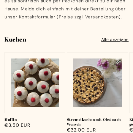
es saisonfrisch auch per Päckchen direkt zu dir nach
Hause. Melde dich einfach mit deiner Bestellung über
unser Kontaktformular (Preise zzgl. Versandkosten).
Kuchen
Alle anzeigen
Muffin
Streuselkuchen mit Obst nach
K
Wunsch
g
Normaler
€3,50 EUR
Normaler
€32,00 EUR
N
€
Preis