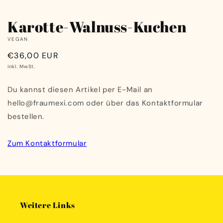
Modal
M
öffnen
ö
Karotte-Walnuss-Kuchen
VEGAN
Normaler
€36,00 EUR
Preis
inkl. MwSt.
Du kannst diesen Artikel per E-Mail an
hello@fraumexi.com oder über das Kontaktformular
bestellen.
Zum Kontaktformular
Weitere Links