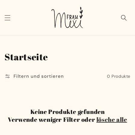
Direkt
zum
Inhalt
Warenk
Kategorie:
Startseite
Filtern und sortieren
0 Produkte
Keine Produkte gefunden
Verwende weniger Filter oder
lösche alle